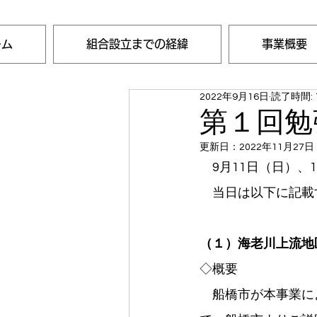
ーム
組合設立までの経緯
事業概要
2022年9月16日
読了時間: 
第１回勉
更新日：
2022年11月27日
　9月11日（日）
　当日は以下に記載
（１）海老川上流地
◇概要
　船橋市が本事業に